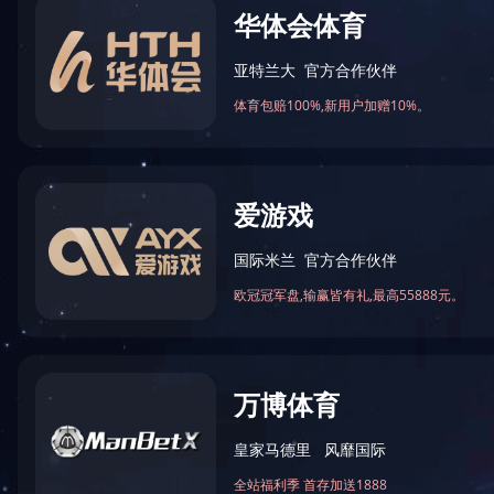
加工设备
九游官方网页版-九游(中国)
非金属加工
特种加工
九游官方网页版-九游(中
国)
CONTACT US
九游官方网页版-九游(中国)
联 系 人：翟经理
联系方式：17796609002
传 真：010－59771752